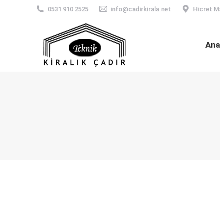
0531 910 2525
info@cadirkirala.net
Hicret M
Ana