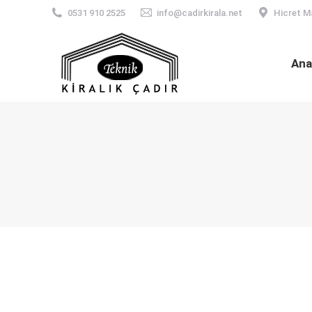
0531 910 2525
info@cadirkirala.net
Hicret M
Ana