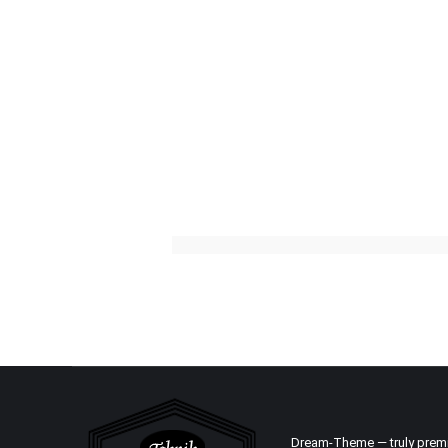
Dream-Theme — truly
prem