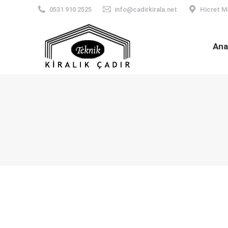
0531 910 2525
info@cadirkirala.net
Hicret M
Ana