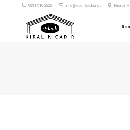
0531 910 2525
info@cadirkirala.net
Hicret M
Ana