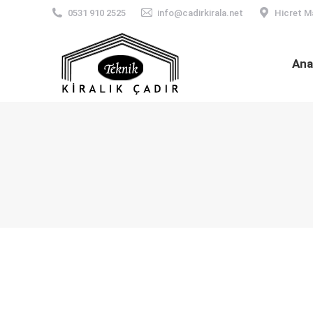
0531 910 2525
info@cadirkirala.net
Hicret M
Ana