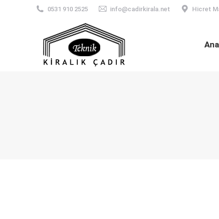
0531 910 2525
info@cadirkirala.net
Hicret M
Ana