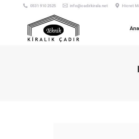
0531 910 2525
info@cadirkirala.net
Hicret M
Ana