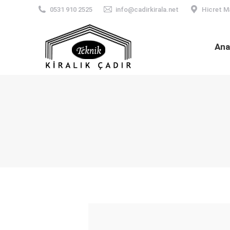
0531 910 2525
info@cadirkirala.net
Hicret M
Ana