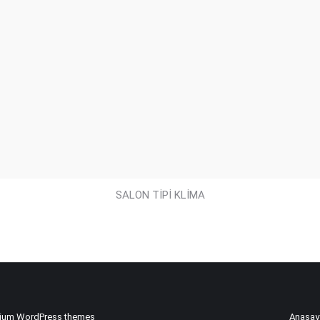
SALON TİPİ KLİMA
ium WordPress themes
Anasay