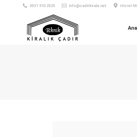
0531 910 2525
info@cadirkirala.net
Hicret M
Ana