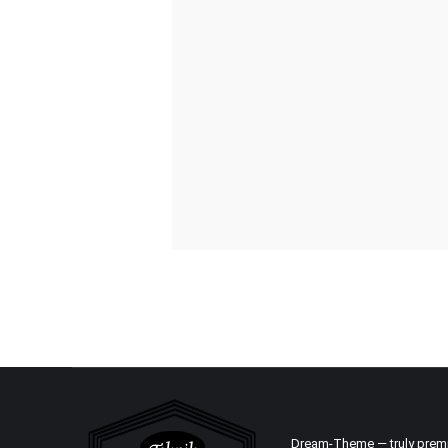
Dream-Theme — truly
prem