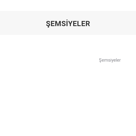
ŞEMSIYELER
You are here:
Şemsiyeler