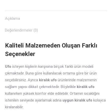
on
on
on
on
on
X
Pinterest
LinkedIn
WhatsApp
Facebook
Açıklama
Değerlendirmeler (0)
Kaliteli Malzemeden Oluşan Farklı
Seçenekler
Ufo
isteyen kişilerin karşısına birçok farklı ürün modeli
çıkmaktadır. Buna göre kullanılacak ortama göre bir ürün
seçebilirsiniz. Ayrıca
kiralık ufo
ürünlerinde malzemenin
sağlam yapısı dikkat çekmektedir. Böylelikle
kiralık ufo
kullanırken yüksek konfor elde edilebilir. Ortamın sıcaklığını
istenilen seviyede ayarlamak adına
uygun kiralık ufo
kolayca
kiralanabilir.