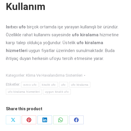
Kullanım
Isıtıcı ufo
birçok ortamda işe yarayan kullanışlı bir üründür.
Özellikle rahat kullanımı sayesinde
ufo kiralama
hizmetine
karşı talep oldukça yoğundur. Üstelik
ufo kiralama
hizmetleri
uygun fiyatlar üzerinden sunulmaktadır. Buda
ihtiyaç duyan herkesin ufoyu tercih etmesine yarar.
Kategoriler:
Klima Ve Havalandırma Sistemleri
Etiketler:
ısıtıcı ufo
kiralık ufo
ufo
ufo kiralama
ufo kiralama hizmetleri
uygun kiralık ufo
Share this product
Share
Share
Share
Share
Share