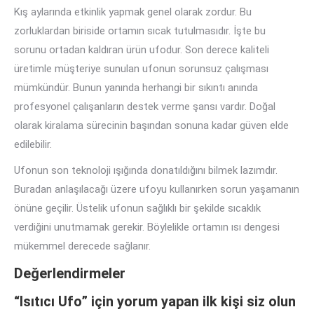
Kış aylarında etkinlik yapmak genel olarak zordur. Bu
zorluklardan biriside ortamın sıcak tutulmasıdır. İşte bu
sorunu ortadan kaldıran ürün ufodur. Son derece kaliteli
üretimle müşteriye sunulan ufonun sorunsuz çalışması
mümkündür. Bunun yanında herhangi bir sıkıntı anında
profesyonel çalışanların destek verme şansı vardır. Doğal
olarak kiralama sürecinin başından sonuna kadar güven elde
edilebilir.
Ufonun son teknoloji ışığında donatıldığını bilmek lazımdır.
Buradan anlaşılacağı üzere ufoyu kullanırken sorun yaşamanın
önüne geçilir. Üstelik ufonun sağlıklı bir şekilde sıcaklık
verdiğini unutmamak gerekir. Böylelikle ortamın ısı dengesi
mükemmel derecede sağlanır.
Değerlendirmeler
“Isıtıcı Ufo” için yorum yapan ilk kişi siz olun